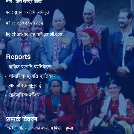
नाम : तारा बहादुर कार्की
पद : सुचना प्रविधि अधिकृत
फोन : ९८५२०७३२८२
ito.chankhelimun@gmail.com
Reports
वार्षिक प्रगति प्रतिवेदन
चौमासिक प्रगति प्रतिवेदन
सार्वजनिक सुनुवाई
सार्वजनिक परीक्षण
सम्पर्क विवरण
चंखेली गाँउपालिकाकाे कार्यलय पिप्लांग हुम्ला