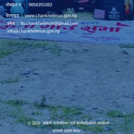
माेबाइल नं : 9858391882
वेवसाइड :
www.chankhelimun.gov.np
इमेल :
ito.chankhelimun@gmail.com
info@chankhelimun.gov.np
© 2026 चंखेली गाउँपालिका गाउँ कार्यपालिकाको कार्यालय
कर्णाली प्रदेश,नेपाल ।