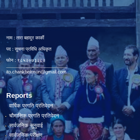
नाम : तारा बहादुर कार्की
पद : सुचना प्रविधि अधिकृत
फोन : ९८५२०७३२८२
ito.chankhelimun@gmail.com
Reports
वार्षिक प्रगति प्रतिवेदन
चौमासिक प्रगति प्रतिवेदन
सार्वजनिक सुनुवाई
सार्वजनिक परीक्षण