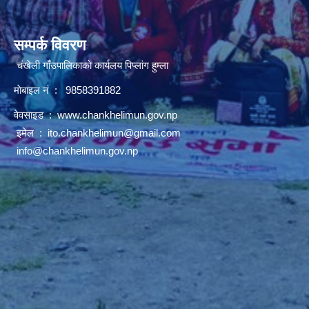
सम्पर्क विवरण
चंखेली गाँउपालिकाकाे कार्यलय पिप्लांग हुम्ला
माेबाइल नं : 9858391882
वेवसाइड :
www.chankhelimun.gov.np
इमेल :
ito.chankhelimun@gmail.com
info@chankhelimun.gov.np