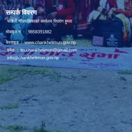
सम्पर्क विवरण
चंखेली गाँउपालिकाकाे कार्यलय पिप्लांग हुम्ला
माेबाइल नं : 9858391882
वेवसाइड :
www.chankhelimun.gov.np
इमेल :
ito.chankhelimun@gmail.com
info@chankhelimun.gov.np