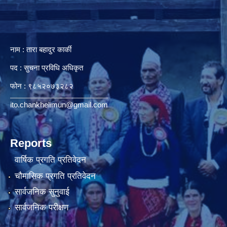
नाम : तारा बहादुर कार्की
पद : सुचना प्रविधि अधिकृत
फोन : ९८५२०७३२८२
ito.chankhelimun@gmail.com
Reports
वार्षिक प्रगति प्रतिवेदन
चौमासिक प्रगति प्रतिवेदन
सार्वजनिक सुनुवाई
सार्वजनिक परीक्षण