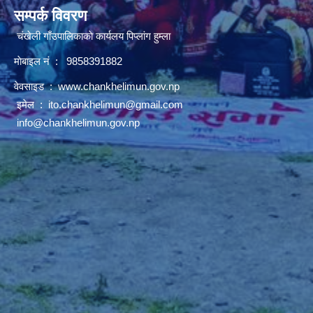
सम्पर्क विवरण
चंखेली गाँउपालिकाकाे कार्यलय पिप्लांग हुम्ला
माेबाइल नं : 9858391882
वेवसाइड :
www.chankhelimun.gov.np
इमेल :
ito.chankhelimun@gmail.com
info@chankhelimun.gov.np