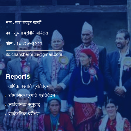
नाम : तारा बहादुर कार्की
पद : सुचना प्रविधि अधिकृत
फोन : ९८५२०७३२८२
ito.chankhelimun@gmail.com
Reports
वार्षिक प्रगति प्रतिवेदन
चौमासिक प्रगति प्रतिवेदन
सार्वजनिक सुनुवाई
सार्वजनिक परीक्षण