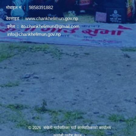
माेबाइल नं : 9858391882
वेवसाइड :
www.chankhelimun.gov.np
इमेल :
ito.chankhelimun@gmail.com
info@chankhelimun.gov.np
© 2026 चंखेली गाउँपालिका गाउँ कार्यपालिकाको कार्यालय
कर्णाली प्रदेश,नेपाल ।