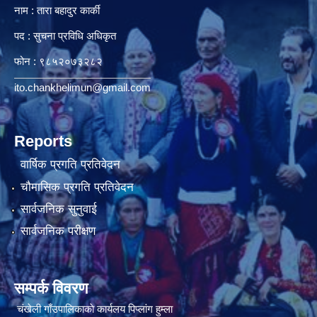
नाम : तारा बहादुर कार्की
पद : सुचना प्रविधि अधिकृत
फोन : ९८५२०७३२८२
ito.chankhelimun@gmail.com
Reports
वार्षिक प्रगति प्रतिवेदन
चौमासिक प्रगति प्रतिवेदन
सार्वजनिक सुनुवाई
सार्वजनिक परीक्षण
सम्पर्क विवरण
चंखेली गाँउपालिकाकाे कार्यलय पिप्लांग हुम्ला