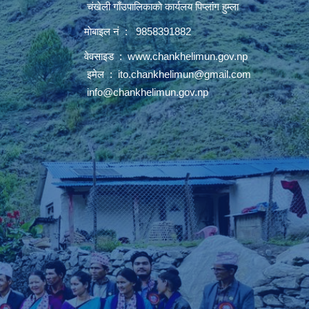
चंखेली गाँउपालिकाकाे कार्यलय पिप्लांग हुम्ला
माेबाइल नं : 9858391882
वेवसाइड :
www.chankhelimun.gov.np
इमेल :
ito.chankhelimun@gmail.com
info@chankhelimun.gov.np