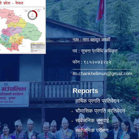
नाम : तारा बहादुर कार्की
पद : सुचना प्रविधि अधिकृत
फोन : ९८५२०७३२८२
ito.chankhelimun@gmail.com
Reports
वार्षिक प्रगति प्रतिवेदन
चौमासिक प्रगति प्रतिवेदन
सार्वजनिक सुनुवाई
सार्वजनिक परीक्षण