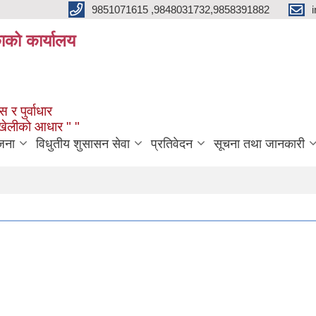
9851071615 ,9848031732,9858391882
काको कार्यालय
 र पुर्वाधार
ंखेलीको आधार " "
जना
विधुतीय शुसासन सेवा
प्रतिवेदन
सूचना तथा जानकारी