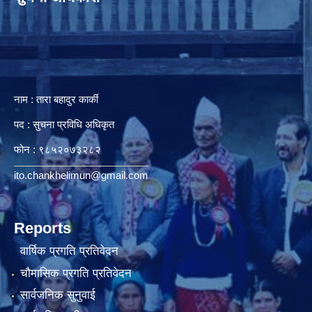
नाम : तारा बहादुर कार्की
पद : सुचना प्रविधि अधिकृत
फोन : ९८५२०७३२८२
ito.chankhelimun@gmail.com
Reports
वार्षिक प्रगति प्रतिवेदन
चौमासिक प्रगति प्रतिवेदन
सार्वजनिक सुनुवाई