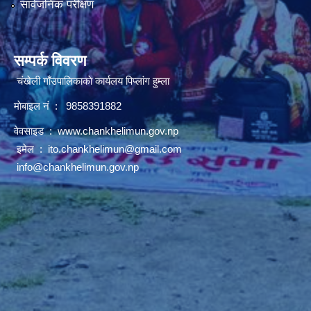
सार्वजनिक परीक्षण
सम्पर्क विवरण
चंखेली गाँउपालिकाकाे कार्यलय पिप्लांग हुम्ला
माेबाइल नं : 9858391882
वेवसाइड :
www.chankhelimun.gov.np
इमेल :
ito.chankhelimun@gmail.com
info@chankhelimun.gov.np