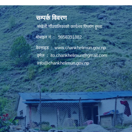
सम्पर्क विवरण
चंखेली गाँउपालिकाकाे कार्यलय पिप्लांग हुम्ला
माेबाइल नं : 9858391882
वेवसाइड :
www.chankhelimun.gov.np
इमेल :
ito.chankhelimun@gmail.com
info@chankhelimun.gov.np