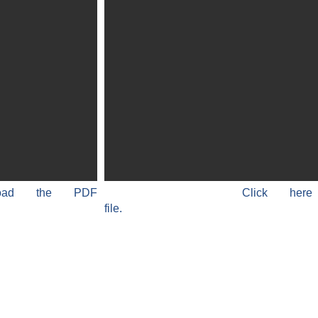
load the PDF
Click he
file.