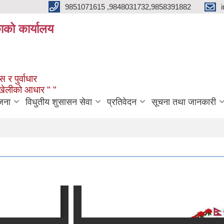
9851071615 ,9848031732,9858391882
काको कार्यालय
 र पुर्वाधार
ंखेलीको आधार " "
जना
विधुतीय शुसासन सेवा
प्रतिवेदन
सूचना तथा जानकारी