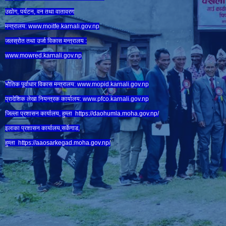
उद्योग, पर्यटन, वन तथा वातावरण
मन्त्रालय:
www.
moitfe.karnali.gov.np
जलस्रोत तथा उर्जा विकास मन्त्रालय :
www.mowred.karnali.gov.np
भौतिक पूर्वाधार विकास मन्त्रालय:
www.
mopid.karnali.gov.np
प्रादेशिक लेखा नियन्त्रक कार्यालय:
www.
pfco.karnali.gov.np
जिल्ला प्रशासन कार्यालय, हुम्ला
https://daohumla.moha.gov.np/
इलाका प्रशासन कार्यालय,सर्केगाड,
हुम्ला
https://aaosarkegad.moha.gov.np/